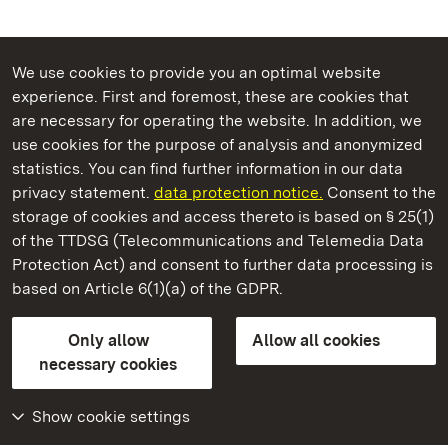
We use cookies to provide you an optimal website
experience. First and foremost, these are cookies that
are necessary for operating the website. In addition, we
use cookies for the purpose of analysis and anonymized
State Palaces and Gardens of Baden-Wuerttemberg
statistics. You can find further information in our data
privacy statement.
data protection notice.
Consent to the
storage of cookies and access thereto is based on § 25(1)
of the TTDSG (Telecommunications and Telemedia Data
Heuneburg – Celtic City Of Pyrene
Protection Act) and consent to further data processing is
based on Article 6(1)(a) of the GDPR.
State Palaces and Gardens of Baden-Wuerttemberg
Only allow
Allow all cookies
FAQ
Masthead
Data protection
necessary cookies
Declaration on barrier-free access
BITV-konform (geprüfte Seiten)
Show cookie settings