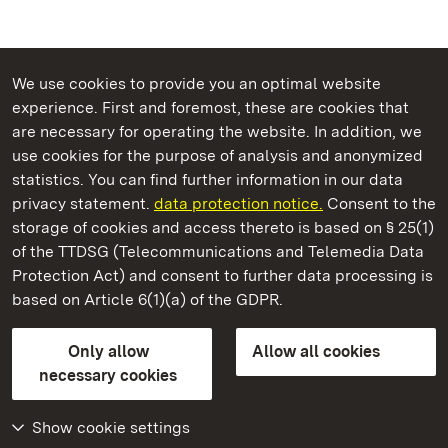
We use cookies to provide you an optimal website
experience. First and foremost, these are cookies that
are necessary for operating the website. In addition, we
use cookies for the purpose of analysis and anonymized
State Palaces and Gardens of Baden-Wuerttemberg
statistics. You can find further information in our data
privacy statement.
data protection notice.
Consent to the
storage of cookies and access thereto is based on § 25(1)
of the TTDSG (Telecommunications and Telemedia Data
Heuneburg – Celtic City Of Pyrene
Protection Act) and consent to further data processing is
based on Article 6(1)(a) of the GDPR.
State Palaces and Gardens of Baden-Wuerttemberg
Only allow
Allow all cookies
FAQ
Masthead
Data protection
necessary cookies
Declaration on barrier-free access
BITV-konform (geprüfte Seiten)
Show cookie settings