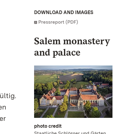
DOWNLOAD AND IMAGES
Pressreport (PDF)
Salem monastery
and palace
ltig.
en
er
photo credit
Staatliche Schlösser und Gärten