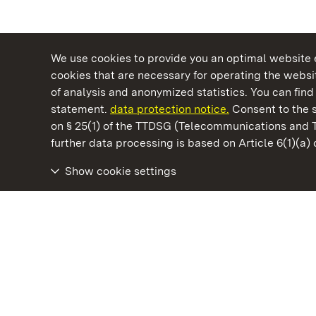
We use cookies to provide you an optimal website e
cookies that are necessary for operating the websit
of analysis and anonymized statistics. You can find 
statement.
data protection notice.
Consent to the s
on § 25(1) of the TTDSG (Telecommunications and 
State Palaces and Gardens of Baden-Wuertt
further data processing is based on Article 6(1)(a)
Show cookie settings
Heuneburg – Celtic City Of Pyrene