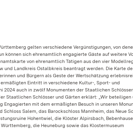
Württemberg gelten verschiedene Vergünstigungen, von den
n können sich ehrenamtlich engagierte Gäste auf weitere Vo
renamtskarte von ehrenamtlich Tätigen aus den vier Modellre
lw und Landkreis Ostalbkreis beantragt werden. Die Karte de
rgerinnen und Bürgern als Geste der Wertschätzung erlebnisre
ermäßigten Eintritt in verschiedene Kultur-, Sport- und
Juni 2024 auch in zwölf Monumenten der Staatlichen Schlösse
der Staatlichen Schlösser und Gärten erklärt: „Wir beteiligen
lig Engagierten mit dem ermäßigten Besuch in unseren Mon
und Schloss Salem, das Barockschloss Mannheim, das Neue S
stungsruine Hohentwiel, die Klöster Alpirsbach, Bebenhause
em Württemberg, die Heuneburg sowie das Klostermuseum