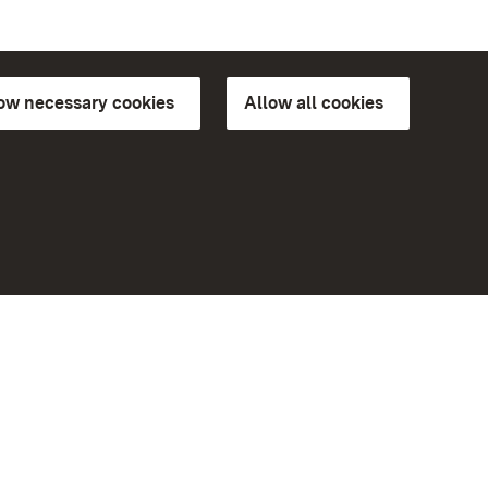
low necessary cookies
Allow all cookies
ns of
More
Home
Monuments
Visit our Facebook page
Visit our Instagram page
Visit our YouTube channel
ree access
eiten)
Get to know our apps