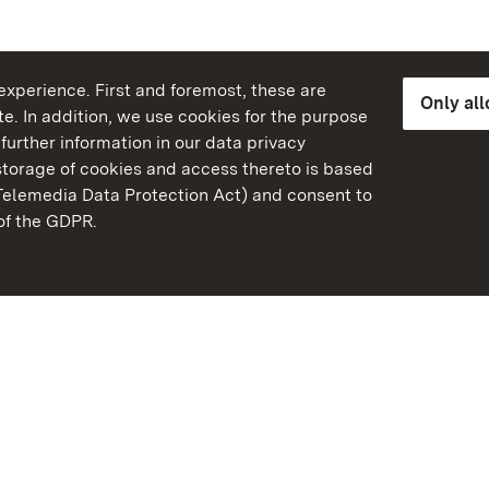
xperience. First and foremost, these are
Only al
e. In addition, we use cookies for the purpose
further information in our data privacy
torage of cookies and access thereto is based
Telemedia Data Protection Act) and consent to
emberg
 of the GDPR.
State Palaces and Garde
Baden-Wuerttemberg
FAQ
Masthead
Data protection
Declaration on barrier-f
BITV-konform (geprüfte S