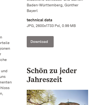
Baden-Württemberg, Günther
Bayerl
technical data
JPG, 2600x1733 Pxl, 0.99 MB
en
Download
rteile
gionen
r
iche
Schön zu jeder
r und
 uns
Jahreszeit
umenten
chloss
n,