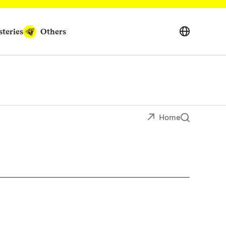
teries
Others
Home