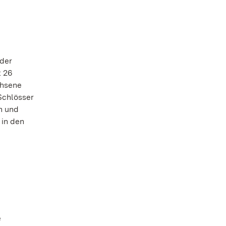
 der
t 26
chsene
Schlösser
n und
 in den
e