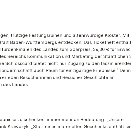
n, trutzige Festungsruinen und altehrwürdige Klöster: Mit
ielfalt Baden-Württembergs entdecken. Das Ticketheft enthäl
ulturdenkmalen des Landes zum Sparpreis: 39,00 € für Erwa
r des Bereichs Kommunikation und Marketing der Staatlichen 
re Schlosscard bietet nicht nur Zugang zu den faszinierende
ndern schafft auch Raum für einzigartige Erlebnisse.“ Denn
 erleben Besucherinnen und Besucher Geschichte an
n des Landes.
Erlebnisse zu schenken, immer mehr an Bedeutung. „Unsere
ank Krawczyk: „Statt eines materiellen Geschenks enthält si