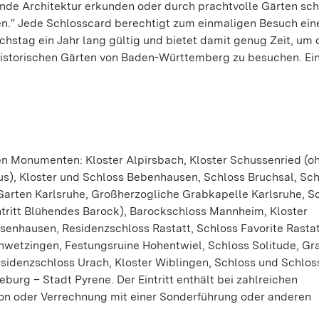
de Architektur erkunden oder durch prachtvolle Gärten sc
ben.“ Jede Schlosscard berechtigt zum einmaligen Besuch ein
hstag ein Jahr lang gültig und bietet damit genug Zeit, um 
 historischen Gärten von Baden-Württemberg zu besuchen. Ei
den Monumenten: Kloster Alpirsbach, Kloster Schussenried (o
nus), Kloster und Schloss Bebenhausen, Schloss Bruchsal, Sc
arten Karlsruhe, Großherzogliche Grabkapelle Karlsruhe, S
tritt Blühendes Barock), Barockschloss Mannheim, Kloster
enhausen, Residenzschloss Rastatt, Schloss Favorite Rastatt
wetzingen, Festungsruine Hohentwiel, Schloss Solitude, Gr
sidenzschloss Urach, Kloster Wiblingen, Schloss und Schlos
rg – Stadt Pyrene. Der Eintritt enthält bei zahlreichen
n oder Verrechnung mit einer Sonderführung oder anderen