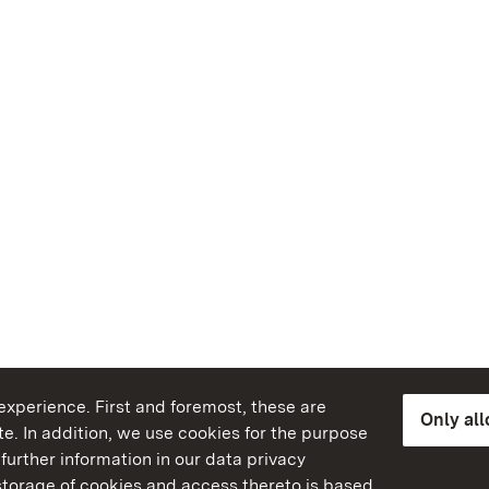
xperience. First and foremost, these are
Only al
e. In addition, we use cookies for the purpose
further information in our data privacy
torage of cookies and access thereto is based