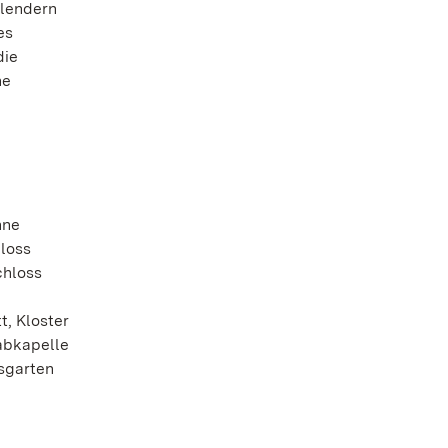
hlendern
es
die
ne
hne
hloss
chloss
, Kloster
abkapelle
sgarten