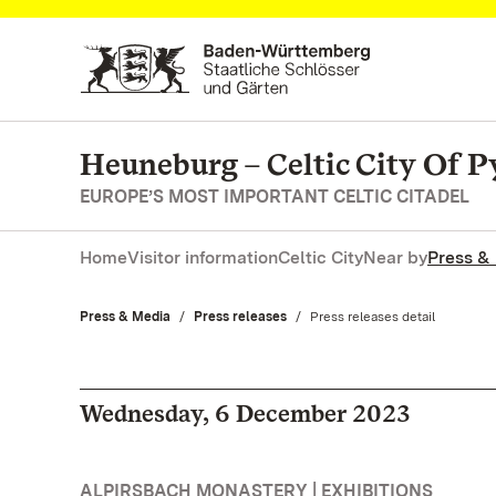
Navigate to main page
Heuneburg – Celtic City Of P
EUROPE’S MOST IMPORTANT CELTIC CITADEL
Home
Visitor information
Celtic City
Near by
Press &
Press & Media
Press releases
Current:
Press releases detail
Wednesday, 6 December 2023
ALPIRSBACH MONASTERY | EXHIBITIONS