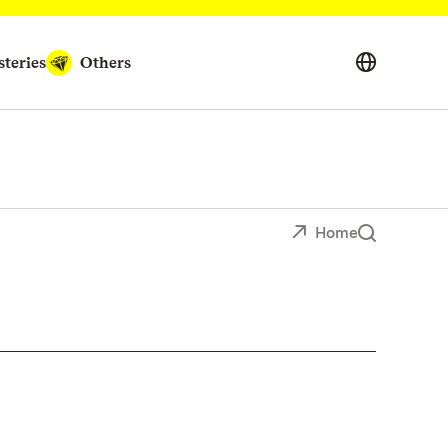
teries
Others
Home