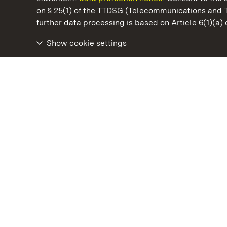
on § 25(1) of the TTDSG (Telecommunications and 
State Palaces and Gardens of Baden-Wuertt
further data processing is based on Article 6(1)(a)
Show cookie settings
Heuneburg – Celtic City Of Pyrene