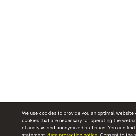
We use cookies to provide you an optimal website e
cookies that are necessary for operating the websit
of analysis and anonymized statistics. You can find 
statement.
data protection notice.
Consent to the s