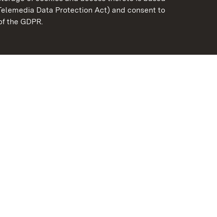
Telemedia Data Protection Act) and consent to
emberg
 of the GDPR.
State Palaces and Garde
Baden-Wuerttemberg
FAQ
Masthead
Data protection
Declaration on barrier-f
BITV-konform (geprüfte S