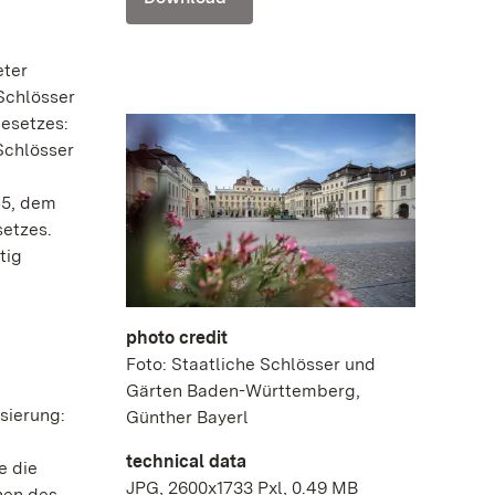
eter
Schlösser
esetzes:
Schlösser
45, dem
setzes.
tig
photo credit
Foto: Staatliche Schlösser und
Gärten Baden-Württemberg,
sierung:
Günther Bayerl
technical data
e die
JPG, 2600x1733 Pxl, 0.49 MB
hen des