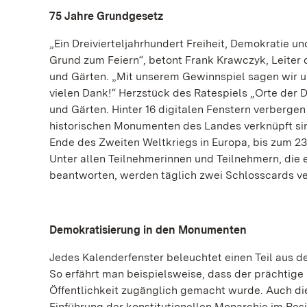
75 Jahre Grundgesetz
„Ein Dreivierteljahrhundert Freiheit, Demokratie 
Grund zum Feiern“, betont Frank Krawczyk, Leiter
und Gärten. „Mit unserem Gewinnspiel sagen wir 
vielen Dank!“ Herzstück des Ratespiels „Orte der D
und Gärten. Hinter 16 digitalen Fenstern verberge
historischen Monumenten des Landes verknüpft sin
Ende des Zweiten Weltkriegs in Europa, bis zum 2
Unter allen Teilnehmerinnen und Teilnehmern, die e
beantworten, werden täglich zwei Schlosscards ve
Demokratisierung in den Monumenten
Jedes Kalenderfenster beleuchtet einen Teil aus 
So erfährt man beispielsweise, dass der prächtige
Öffentlichkeit zugänglich gemacht wurde. Auch d
Einführung der konstitutionellen Monarchie im Re