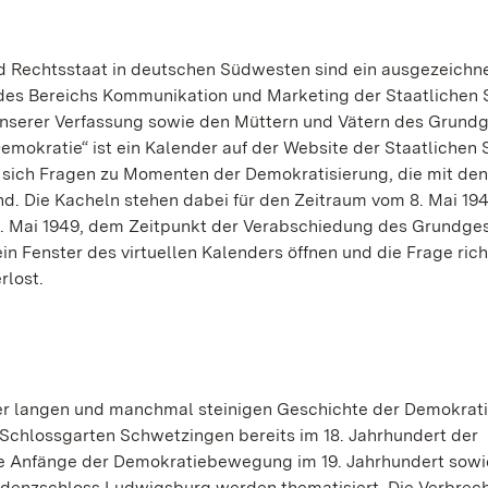
und Rechtsstaat in deutschen Südwesten sind ein ausgezeichn
 des Bereichs Kommunikation und Marketing der Staatlichen 
unserer Verfassung sowie den Müttern und Vätern des Grundg
emokratie“ ist ein Kalender auf der Website der Staatlichen 
n sich Fragen zu Momenten der Demokratisierung, die mit den
d. Die Kacheln stehen dabei für den Zeitraum vom 8. Mai 19
3. Mai 1949, dem Zeitpunkt der Verabschiedung des Grundge
in Fenster des virtuellen Kalenders öffnen und die Frage rich
rlost.
der langen und manchmal steinigen Geschichte der Demokrati
 Schlossgarten Schwetzingen bereits im 18. Jahrhundert der
ie Anfänge der Demokratiebewegung im 19. Jahrhundert sowi
sidenzschloss Ludwigsburg werden thematisiert. Die Verbrec