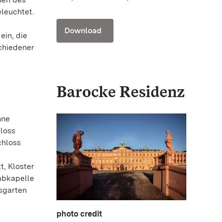
leuchtet.
Download
ein, die
chiedener
Barocke Residenz
hne
hloss
chloss
, Kloster
abkapelle
sgarten
photo credit