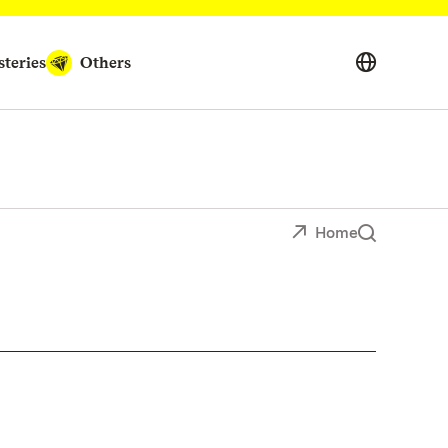
teries
Others
Home