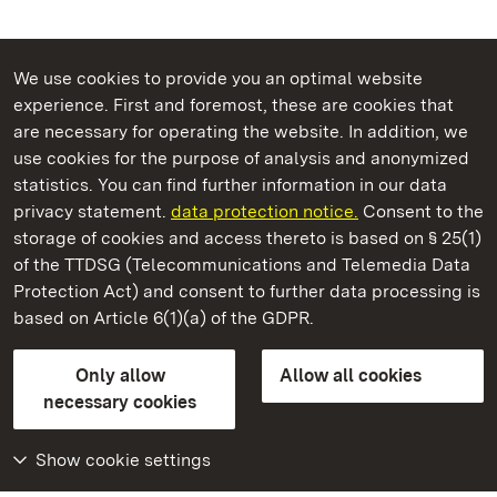
We use cookies to provide you an optimal website
experience. First and foremost, these are cookies that
are necessary for operating the website. In addition, we
use cookies for the purpose of analysis and anonymized
State Palaces and Gardens of Baden-Wuerttemberg
statistics. You can find further information in our data
privacy statement.
data protection notice.
Consent to the
storage of cookies and access thereto is based on § 25(1)
of the TTDSG (Telecommunications and Telemedia Data
Heuneburg – Celtic City Of Pyrene
Protection Act) and consent to further data processing is
based on Article 6(1)(a) of the GDPR.
State Palaces and Gardens of Baden-Wuerttemberg
Only allow
Allow all cookies
FAQ
Masthead
Data protection
necessary cookies
Declaration on barrier-free access
BITV-konform (geprüfte Seiten)
Show cookie settings