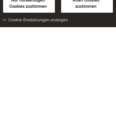
Erklärung zur Barrierefreiheit
Nur notwendigen
Allen Cookies
BITV-konform (geprüfte Seiten)
Cookies zustimmen
zustimmen
Cookie-Einstellungen anzeigen
Weiteres
Portal
Monumente
Besuchen Sie uns auf
Facebook
Besuchen Sie uns auf
Instagram
Besuchen Sie uns auf
Youtube
Lernen Sie unsere Apps
kennen
Google Play Store
App Store für iPhone