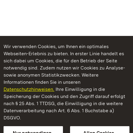
Wir verwenden Cookies, um Ihnen ein optimales
Webseiten-Erlebnis zu bieten. In erster Linie handelt es
Kommen. Staunen. Genießen.
sich dabei um Cookies, die für den Betrieb der Seite
notwendig sind. Zudem nutzen wir Cookies zu Analyse-
sowie anonymen Statistikzwecken. Weitere
Informationen finden Sie in unseren
Datenschutzhinweisen.
Ihre Einwilligung in die
Heuneburg – Stadt Pyrene
Speicherung der Cookies und den Zugriff darauf erfolgt
nach § 25 Abs. 1 TTDSG, die Einwilligung in die weitere
Staatliche Schlösser und Gärten Baden-Württemberg
Datenverarbeitung nach Art. 6 Abs. 1 Buchstabe a)
DSGVO.
Kontakt
FAQ
Impressum
Datenschutz
Gebärdensprache
Leichte Sprache