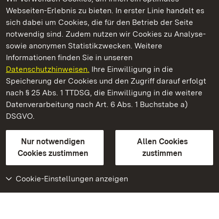
Webseiten-Erlebnis zu bieten. In erster Linie handelt es
Kommen. Staunen. Genießen.
sich dabei um Cookies, die für den Betrieb der Seite
notwendig sind. Zudem nutzen wir Cookies zu Analyse-
sowie anonymen Statistikzwecken. Weitere
Informationen finden Sie in unseren
Datenschutzhinweisen.
Ihre Einwilligung in die
Heuneburg – Stadt Pyrene
Speicherung der Cookies und den Zugriff darauf erfolgt
nach § 25 Abs. 1 TTDSG, die Einwilligung in die weitere
Staatliche Schlösser und Gärten Baden-Württemberg
Datenverarbeitung nach Art. 6 Abs. 1 Buchstabe a)
DSGVO.
Kontakt
FAQ
Impressum
Datenschutz
Gebärdensprache
Leichte Sprache
Erklärung zur Barrierefreiheit
Nur notwendigen
Allen Cookies
BITV-konform (geprüfte Seiten)
Cookies zustimmen
zustimmen
Cookie-Einstellungen anzeigen
Weiteres
Portal
Monumente
Besuchen Sie uns auf