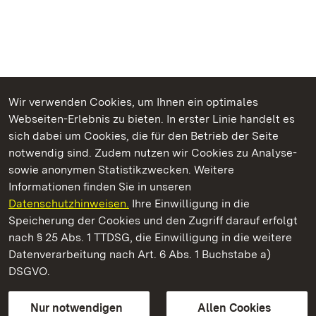
Wir verwenden Cookies, um Ihnen ein optimales
Webseiten-Erlebnis zu bieten. In erster Linie handelt es
Kommen. Staunen. Genießen.
sich dabei um Cookies, die für den Betrieb der Seite
notwendig sind. Zudem nutzen wir Cookies zu Analyse-
sowie anonymen Statistikzwecken. Weitere
Informationen finden Sie in unseren
Datenschutzhinweisen.
Ihre Einwilligung in die
Heuneburg – Stadt Pyrene
Speicherung der Cookies und den Zugriff darauf erfolgt
nach § 25 Abs. 1 TTDSG, die Einwilligung in die weitere
Staatliche Schlösser und Gärten Baden-Württemberg
Datenverarbeitung nach Art. 6 Abs. 1 Buchstabe a)
DSGVO.
Kontakt
FAQ
Impressum
Datenschutz
Gebärdensprache
Leichte Sprache
Erklärung zur Barrierefreiheit
Nur notwendigen
Allen Cookies