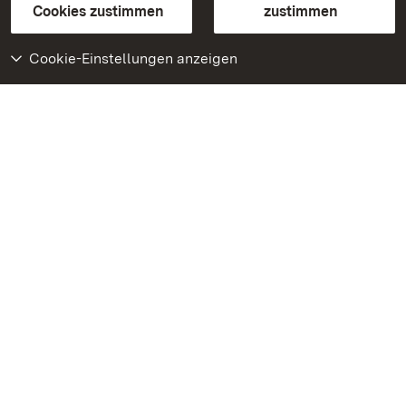
BITV-konform (geprüfte Seiten)
Cookies zustimmen
zustimmen
Cookie-Einstellungen anzeigen
Weiteres
Portal
Monumente
Besuchen Sie uns auf
Facebook
Besuchen Sie uns auf
Instagram
Besuchen Sie uns auf
Youtube
Lernen Sie unsere Apps
kennen
Google Play Store
App Store für iPhone