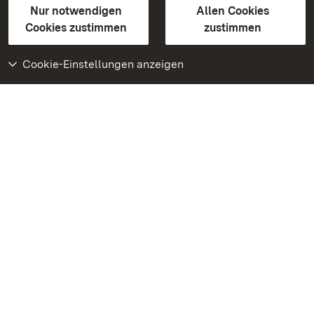
Erklärung zur Barrierefreiheit
Nur notwendigen
Allen Cookies
BITV-konform (geprüfte Seiten)
Cookies zustimmen
zustimmen
Cookie-Einstellungen anzeigen
Weiteres
Portal
Monumente
Besuchen Sie uns auf
Facebook
Besuchen Sie uns auf
Instagram
Besuchen Sie uns auf
Youtube
Lernen Sie unsere Apps
kennen
Google Play Store
App Store für iPhone