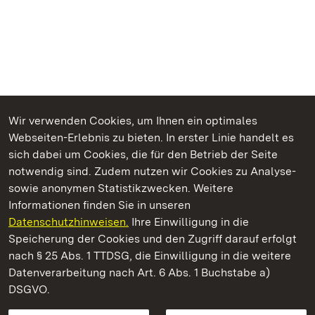
Wir verwenden Cookies, um Ihnen ein optimales
Webseiten-Erlebnis zu bieten. In erster Linie handelt es
Kommen. Staunen. Genießen.
sich dabei um Cookies, die für den Betrieb der Seite
notwendig sind. Zudem nutzen wir Cookies zu Analyse-
sowie anonymen Statistikzwecken. Weitere
Informationen finden Sie in unseren
Datenschutzhinweisen.
Ihre Einwilligung in die
Heuneburg – Stadt Pyrene
Speicherung der Cookies und den Zugriff darauf erfolgt
nach § 25 Abs. 1 TTDSG, die Einwilligung in die weitere
Staatliche Schlösser und Gärten Baden-Württemberg
Datenverarbeitung nach Art. 6 Abs. 1 Buchstabe a)
DSGVO.
Kontakt
FAQ
Impressum
Datenschutz
Gebärdensprache
Leichte Sprache