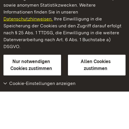
sowie anonymen Statistikzwecken. Weitere
Informationen finden Sie in unseren
Datenschutzhinweisen.
Ihre Einwilligung in die
Heuneburg – Stadt Pyrene
Speicherung der Cookies und den Zugriff darauf erfolgt
nach § 25 Abs. 1 TTDSG, die Einwilligung in die weitere
Staatliche Schlösser und Gärten Baden-Württemberg
Datenverarbeitung nach Art. 6 Abs. 1 Buchstabe a)
DSGVO.
Kontakt
FAQ
Impressum
Datenschutz
Gebärdensprache
Leichte Sprache
Erklärung zur Barrierefreiheit
Nur notwendigen
Allen Cookies
BITV-konform (geprüfte Seiten)
Cookies zustimmen
zustimmen
Cookie-Einstellungen anzeigen
Weiteres
Portal
Monumente
Besuchen Sie uns auf
Facebook
Besuchen Sie uns auf
Instagram
Besuchen Sie uns auf