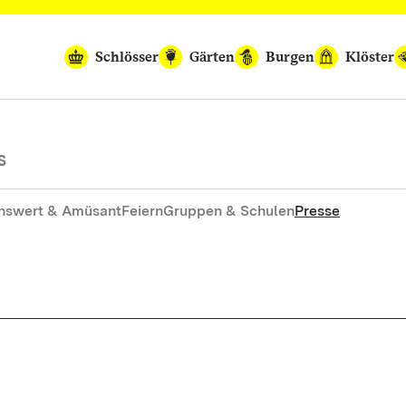
Schlösser
Gärten
Burgen
Klöster
S
nswert & Amüsant
Feiern
Gruppen & Schulen
Presse