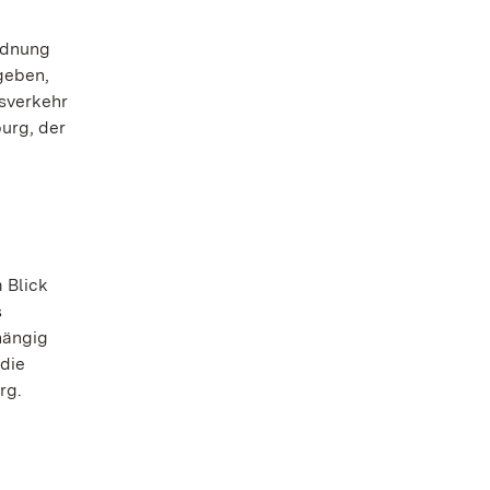
rdnung
geben,
sverkehr
urg, der
 Blick
s
hängig
 die
rg.