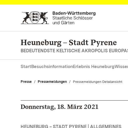
Zum Hauptinhalt springen
Heuneburg – Stadt Pyrene
BEDEUTENDSTE KELTISCHE AKROPOLIS EUROPA
Start
Besuchsinformation
Erlebnis Heuneburg
Wisse
Presse
Pressemeldungen
Aktuell:
Pressemeldungen Detailansicht
Donnerstag, 18. März 2021
HEUNEBURG – STADT PYRENE | ALLGEMEINES