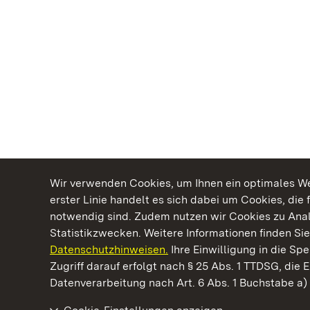
Wir verwenden Cookies, um Ihnen ein optimales Web
erster Linie handelt es sich dabei um Cookies, die 
notwendig sind. Zudem nutzen wir Cookies zu Ana
Statistikzwecken. Weitere Informationen finden Sie
Datenschutzhinweisen.
Ihre Einwilligung in die S
Kommen. Staunen. Genießen.
Zugriff darauf erfolgt nach § 25 Abs. 1 TTDSG, die E
Datenverarbeitung nach Art. 6 Abs. 1 Buchstabe a