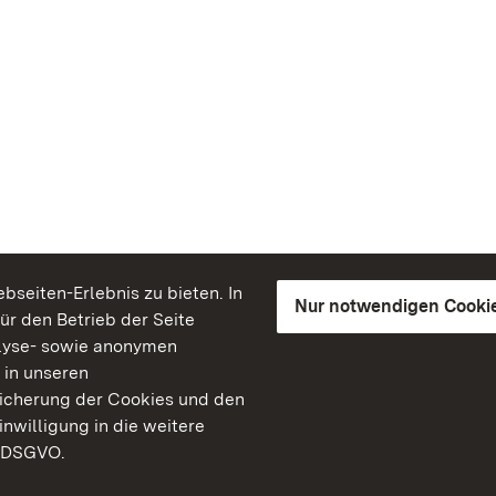
seiten-Erlebnis zu bieten. In
Nur notwendigen Cooki
für den Betrieb der Seite
lyse- sowie anonymen
 in unseren
peicherung der Cookies und den
inwilligung in die weitere
) DSGVO.
Staatliche Schlösser un