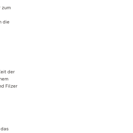
r zum
n die
eit der
inem
d Filzer
 das