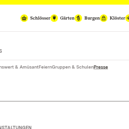
Schlösser
Gärten
Burgen
Klöster
S
nswert & Amüsant
Feiern
Gruppen & Schulen
Presse
ANSTALTUNGEN