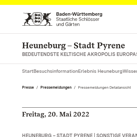
Zum Hauptinhalt springen
Heuneburg – Stadt Pyrene
BEDEUTENDSTE KELTISCHE AKROPOLIS EUROPA
Start
Besuchsinformation
Erlebnis Heuneburg
Wisse
Presse
Pressemeldungen
Aktuell:
Pressemeldungen Detailansicht
Freitag, 20. Mai 2022
HEUNEBURG – STADT PYRENE | SONSTIGE VER