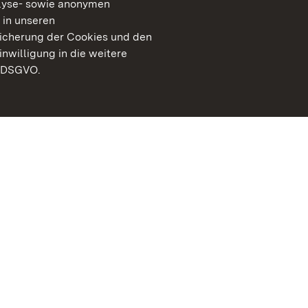
lyse- sowie anonymen
 in unseren
peicherung der Cookies und den
inwilligung in die weitere
) DSGVO.
Staatliche Schlösser un
Baden-Württemberg
Kontakt
FAQ
Impressum
Datenschutz
Gebärdensprache
Leichte Sprache
Erklärung zur Barrierefre
BITV-konform (geprüfte S