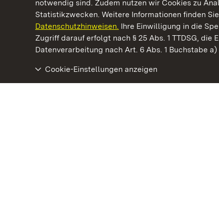
notwendig sind. Zudem nutzen wir Cookies zu Ana
Statistikzwecken. Weitere Informationen finden Sie
Datenschutzhinweisen.
Ihre Einwilligung in die S
Kommen. Staunen. Genießen.
Zugriff darauf erfolgt nach § 25 Abs. 1 TTDSG, die E
Datenverarbeitung nach Art. 6 Abs. 1 Buchstabe a
Cookie-Einstellungen anzeigen
Heuneburg – Stadt Pyrene