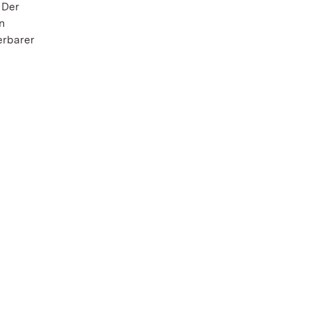
 Der
n
erbarer