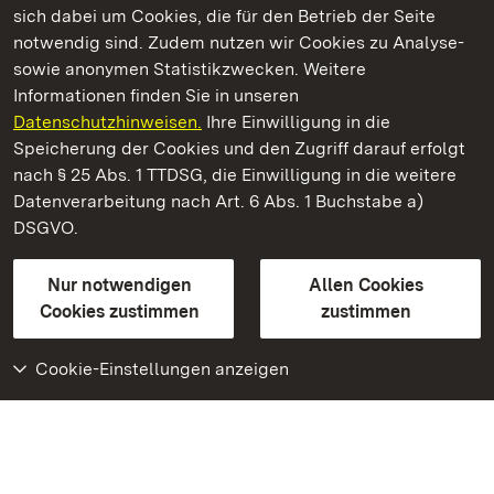
sich dabei um Cookies, die für den Betrieb der Seite
notwendig sind. Zudem nutzen wir Cookies zu Analyse-
sowie anonymen Statistikzwecken. Weitere
Informationen finden Sie in unseren
Datenschutzhinweisen.
Ihre Einwilligung in die
Heuneburg – Stadt Pyrene
Speicherung der Cookies und den Zugriff darauf erfolgt
nach § 25 Abs. 1 TTDSG, die Einwilligung in die weitere
Staatliche Schlösser und Gärten Baden-Württemberg
Datenverarbeitung nach Art. 6 Abs. 1 Buchstabe a)
DSGVO.
Kontakt
FAQ
Impressum
Datenschutz
Gebärdensprache
Leichte Sprache
Erklärung zur Barrierefreiheit
Nur notwendigen
Allen Cookies
BITV-konform (geprüfte Seiten)
Cookies zustimmen
zustimmen
Cookie-Einstellungen anzeigen
Weiteres
Portal
Monumente
Besuchen Sie uns auf
Facebook
Besuchen Sie uns auf