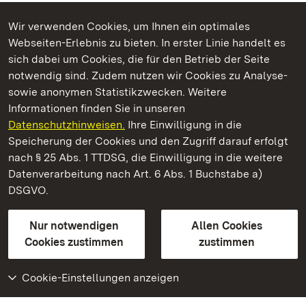
Wir verwenden Cookies, um Ihnen ein optimales
Webseiten-Erlebnis zu bieten. In erster Linie handelt es
Kommen. Staunen. Genießen.
sich dabei um Cookies, die für den Betrieb der Seite
notwendig sind. Zudem nutzen wir Cookies zu Analyse-
sowie anonymen Statistikzwecken. Weitere
Informationen finden Sie in unseren
Datenschutzhinweisen.
Ihre Einwilligung in die
Heuneburg – Stadt Pyrene
Speicherung der Cookies und den Zugriff darauf erfolgt
nach § 25 Abs. 1 TTDSG, die Einwilligung in die weitere
Staatliche Schlösser und Gärten Baden-Württemberg
Datenverarbeitung nach Art. 6 Abs. 1 Buchstabe a)
DSGVO.
Kontakt
FAQ
Impressum
Datenschutz
Gebärdensprache
Leichte Sprache
Erklärung zur Barrierefreiheit
Nur notwendigen
Allen Cookies
BITV-konform (geprüfte Seiten)
Cookies zustimmen
zustimmen
Cookie-Einstellungen anzeigen
Weiteres
Portal
Monumente