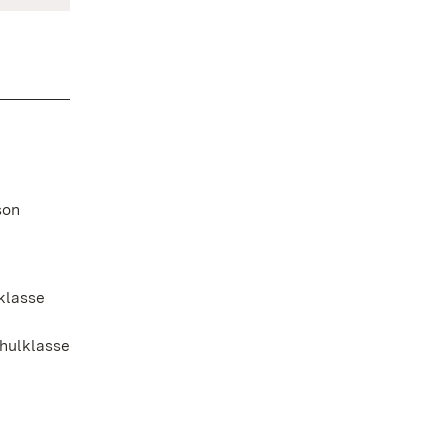
son
klasse
hulklasse