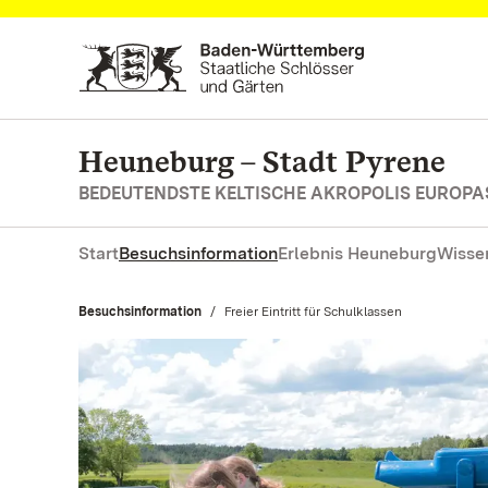
Zum Hauptinhalt springen
Heuneburg – Stadt Pyrene
BEDEUTENDSTE KELTISCHE AKROPOLIS EUROPA
Start
Besuchsinformation
Erlebnis Heuneburg
Wisse
Besuchsinformation
Aktuell:
Freier Eintritt für Schulklassen