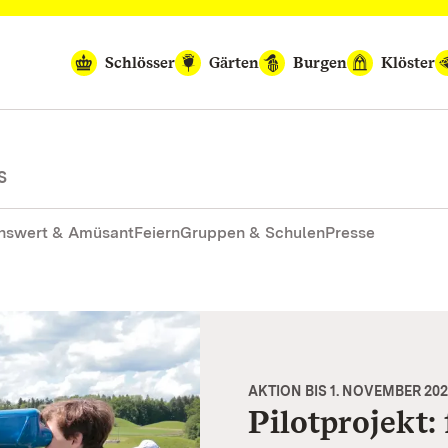
Schlösser
Gärten
Burgen
Klöster
S
nswert & Amüsant
Feiern
Gruppen & Schulen
Presse
AKTION BIS 1. NOVEMBER 20
Pilotprojekt: 