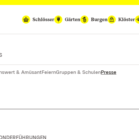
Schlösser
Gärten
Burgen
Klöster
S
nswert & Amüsant
Feiern
Gruppen & Schulen
Presse
 SONDERFÜHRUNGEN