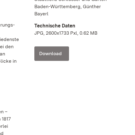
Baden-Württemberg, Günther
Bayerl
hrungs-
Technische Daten
JPG, 2600x1733 Pxl, 0.62 MB
hiedenste
ei den
Download
 an
licke in
en –
 1817
rlei
nd