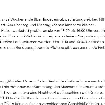
s ganze Wochenende über findet ein abwechslungsreiches Fü
tatt. Am Sonntag und Montag können Kinder zu kleinen
eltenwerkstatt probieren sie von 13.00 bis 16.00 Uhr versc
s Filzen von Wolle bis zur eigenen kleinen Ausgrabung – b
 freien Lauf gelassen werden. Um 11.00 und 13.30 Uhr finden
Bei einem Rundgang über das Plateau gibt es spannende Einb
ellung „Mobiles Museum“ des Deutschen Fahrradmuseums Bad
che Fahrräder aus der Sammlung des Museums bestaunt werd
ührt werden etwa eine Nachbau-Laufmaschine nach Drais von
 10.00 bis 17.00 Uhr erfahren Besucherinnen und Besucher alle
e Gäste können sich an verschiedenen Geschicklichkeits- u