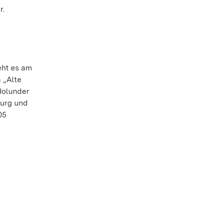
r.
eht es am
 „Alte
Holunder
burg und
05