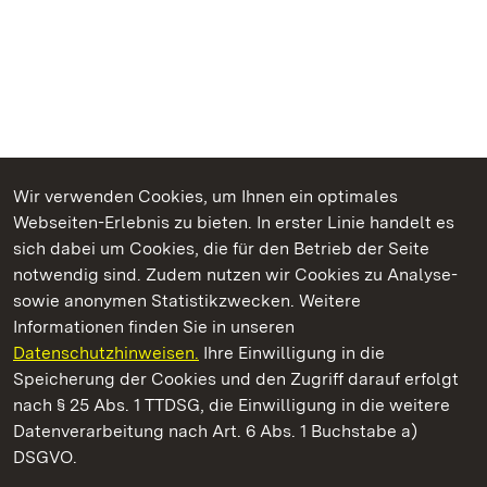
Wir verwenden Cookies, um Ihnen ein optimales
Webseiten-Erlebnis zu bieten. In erster Linie handelt es
Kommen. Staunen. Genießen.
sich dabei um Cookies, die für den Betrieb der Seite
notwendig sind. Zudem nutzen wir Cookies zu Analyse-
sowie anonymen Statistikzwecken. Weitere
Informationen finden Sie in unseren
Datenschutzhinweisen.
Ihre Einwilligung in die
Heuneburg – Stadt Pyrene
Speicherung der Cookies und den Zugriff darauf erfolgt
nach § 25 Abs. 1 TTDSG, die Einwilligung in die weitere
Staatliche Schlösser und Gärten Baden-Württemberg
Datenverarbeitung nach Art. 6 Abs. 1 Buchstabe a)
DSGVO.
Kontakt
FAQ
Impressum
Datenschutz