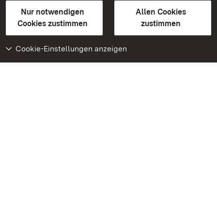
Gebärdensprache
Leichte Sprache
Erklärung zur Barrierefreiheit
Nur notwendigen
Allen Cookies
BITV-konform (geprüfte Seiten)
Cookies zustimmen
zustimmen
Cookie-Einstellungen anzeigen
Weiteres
Portal
Monumente
Besuchen Sie uns auf
Facebook
Besuchen Sie uns auf
Instagram
Besuchen Sie uns auf
Youtube
Lernen Sie unsere Apps
kennen
Google Play Store
App Store für iPhone